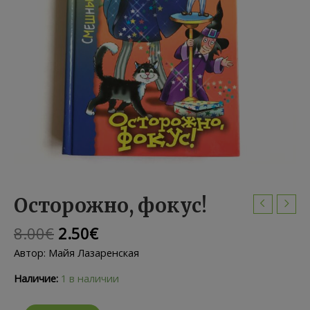
Осторожно, фокус!
Первоначальная
Текущая
8.00
€
2.50
€
цена
цена:
Автор: Майя Лазаренская
составляла
2.50€.
8.00€.
Наличие:
1 в наличии