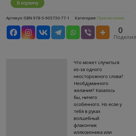
Количество
В корзину
товара
Осторожно,
Артикул:
ISBN 978-5-905730-77-1
Категория:
Приключения
фокус!
0
Поделил
Что может случиться
Описание
из-за одного
Детали
неосторожного слова?
Необдуманного
Отзывы (0)
желания? Казалось
бы, ничего
особенного. Но если у
тебя в руках
волшебный
флакончик
иллюзионика или