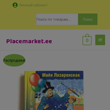
Перейти
Личный кабинет
к
содержимому
Искать:
Поиск
Глав
Placemarket.ee
0
мен
Распродажа!