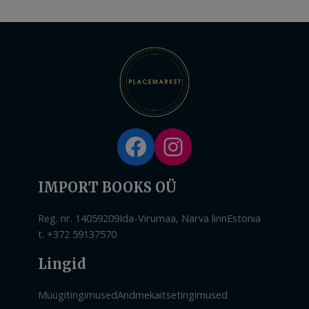
Facebook
Instagram
IMPORT BOOKS OÜ
Reg. nr. 14059209
Ida-Virumaa, Narva linn
Estonia
t. +372 59137570
Lingid
Müügitingimused
Andmekaitsetingimused