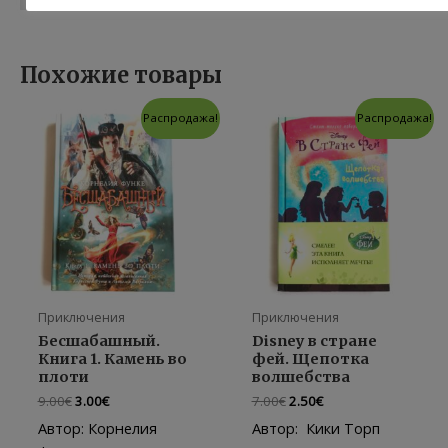
Похожие товары
Распродажа!
Распродажа!
Приключения
Приключения
Бесшабашный.
Disney в стране
Книга 1. Камень во
фей. Щепотка
плоти
волшебства
Первоначальная
Текущая
Первоначальная
Текущая
9.00
€
3.00
€
7.00
€
2.50
€
цена
цена:
цена
цена:
Автор: Корнелия
Автор: Кики Торп
составляла
3.00€.
составляла
2.50€.