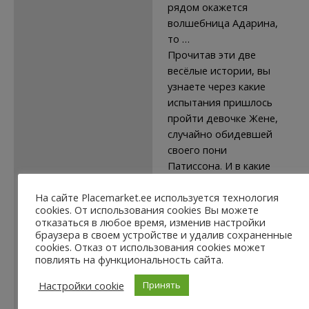
рядом окажется
волшебница Адарина,
то …
Прочитав эти две
весёлые истории, вы
узнаете через какие
испытания пришлось
пройти девочке Жене,
случайно обидевшей
своего пони
Патиссона. И в какие
приключения попали
мальчик Виталик и его
На сайте Placemarket.ee используется технология
cookies. От использования cookies Вы можете
друзья, взяв без
отказаться в любое время, изменив настройки
спроса волшебную
браузера в своем устройстве и удалив сохраненные
иллюзионическую
cookies. Отказ от использования cookies может
повлиять на функциональность сайта.
пыль.
Для младшего
Настройки cookie
Принять
школьного возраста.